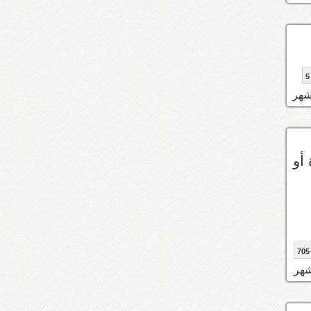
5
أو
705