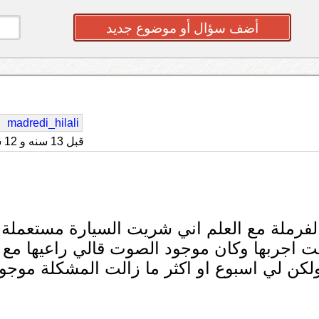
أضف سؤال أو موضوع جديد
madredi_hilali
قبل 13 سنه و 12 شهر
ملة مع العلم اني شريت السيارة مستعملة
ت اجربها وكان موجود الصوت قالي راعيها مع
كن لي اسبوع او اكثر ما زالت المشكلة موجو