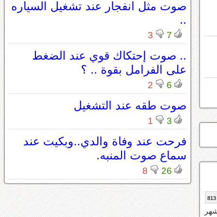
صوت مثل انفجار عند تشغيل السياره
..
3
7
.. صوت إحتكاك قوي عند الضغط
على الفرامل بقوة .. ؟
2
6
صوت طقه عند التشغيل
1
3
فرحت عند وفاة والدي..وبكيت عند
سماع صوت المنبه.
8
26
813