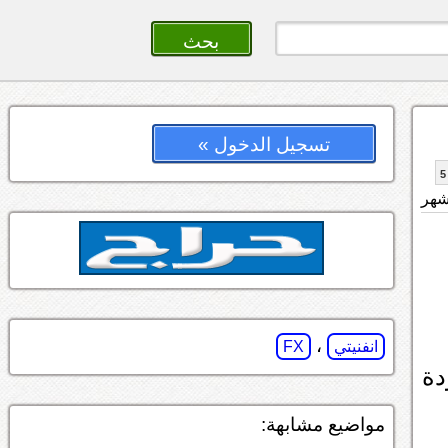
تسجيل الدخول »
5
،
انفنيتي
FX
دة
مواضيع مشابهة: