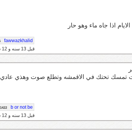
ايام اذا جاه ماء وهو حار
fawwazkhalid
6
قبل 13 سنه و 12 شهر
ر
جيت تمسك تحتك في الاقمشه وتطلع صوت وهذي عادي
b or not be
1422
قبل 13 سنه و 12 شهر