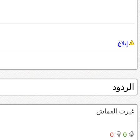
إبلاغ
الردود
غيرت القماش
0
0