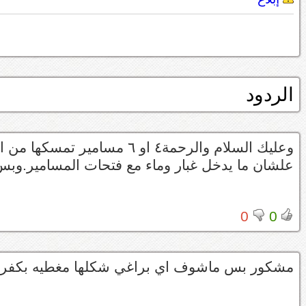
الردود
وعليك السلام والرحمة٤ او ٦ م
علشان ما يدخل غبار وماء مع فتحات المسامير.وب
0
0
مشكور بس ماشوف اي براغي شكلها مغطيه بكفر