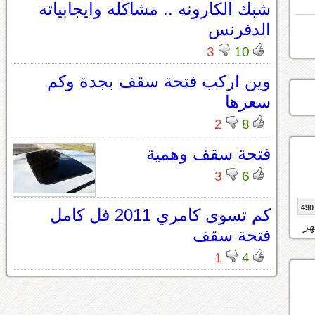
شبك الكارونه .. مشاكله وايجابياته
الدفرنس
3
10
وين اركب فتحة سقف بجدة وكم
سعرها
2
8
فتحة سقف وهمية
3
6
490
كم تسوى كامري 2011 فل كامل
فتحة سقف
1
4