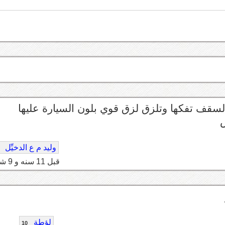
سامير تمسكها من السقف تفكها وتلزق لزق قوي بلون السيارة عليها
س
وليد م ع الدخيِّل
قبل 11 سنه و 9 شهر
لؤطة
10