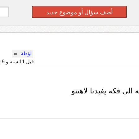
أضف سؤال أو موضوع جديد
لؤطة
10
قبل 11 سنه و 9 شهر
ي فكه يفيدنا لاهنتو