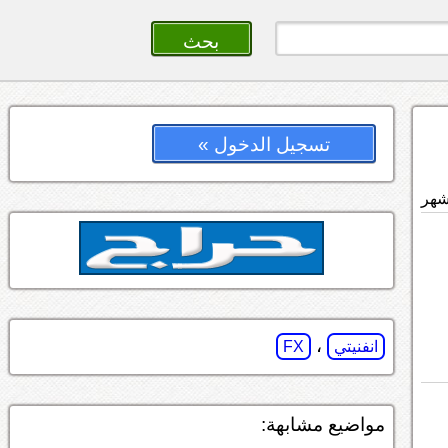
تسجيل الدخول »
،
انفنيتي
FX
مواضيع مشابهة: